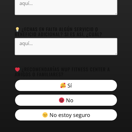
¿ECHAS EN FALTA ALGÚN SERVICIO O
BENEFICIO ADICIONAL? SI ES ASÍ, ¿CUÁL?
¿RECOMENDARÍAS WUP FITNESS CENTER A
AMIGOS O FAMILIARES?
Sí
No
No estoy seguro